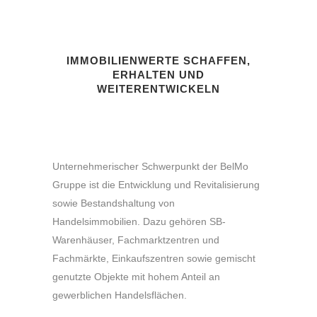
180 Mio.), Feldmühle (€ 100
ca. 210 Mio. €) sowie
Mio.).
Neubauentwicklungen in diversen
Niederlassungen. Langjähriger
IMMOBILIENWERTE SCHAFFEN,
Geschäftsführer war er zuletzt bei
ERHALTEN UND
der Movesta GmbH
WEITERENTWICKELN
(Immobilienleasinggesellschaft der
IKB und KfW IPEX mit rund € 7 Mrd.
Assets) und der IMG
Immobilienmanagementgesellschaft
Unternehmerischer Schwerpunkt der BelMo
(Projektsteuerungsgesellschaft des
Gruppe ist die Entwicklung und Revitalisierung
Konzerns).
sowie Bestandshaltung von
Handelsimmobilien. Dazu gehören SB-
Warenhäuser, Fachmarktzentren und
Fachmärkte, Einkaufszentren sowie gemischt
genutzte Objekte mit hohem Anteil an
gewerblichen Handelsflächen.